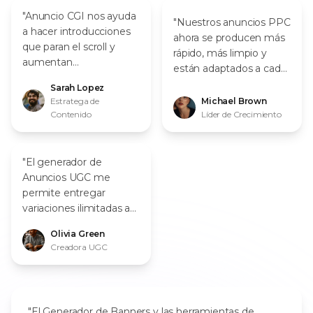
"Anuncio CGI nos ayuda
"Nuestros anuncios PPC
a hacer introducciones
ahora se producen más
que paran el scroll y
rápido, más limpio y
aumentan
están adaptados a cada
dramáticamente las
plataforma."
Sarah Lopez
tasas de parada de
Estratega de
Michael Brown
pulgar."
Contenido
Líder de Crecimiento
"El generador de
Anuncios UGC me
permite entregar
variaciones ilimitadas a
los clientes sin
Olivia Green
necesidad de filmar
Creadora UGC
cada guión."
"El Generador de Banners y las herramientas de