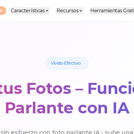
Características
Recursos
Herramientas Grati
do
Vívido·Efectivo
tus Fotos – Func
Parlante con IA
in esfuerzo con foto parlante IA - sube una