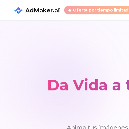
AdMaker.ai
🔥
Oferta por tiempo limita
Da Vida a 
Anima tus imágenes s