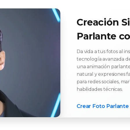
Creación S
Parlante c
Da vida a tus fotos al 
tecnología avanzada de
una animación parlante
natural y expresiones fa
para redes sociales, ma
habilidades técnicas.
Crear Foto Parlante