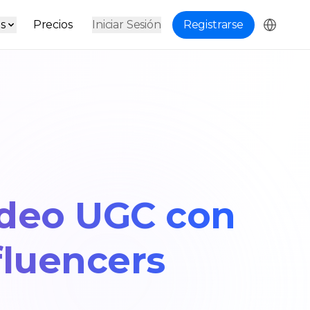
s
Precios
Iniciar Sesión
Registrarse
ideo UGC con
fluencers