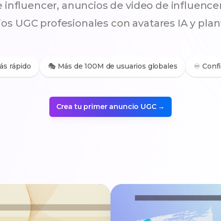
 influencer, anuncios de video de influence
s UGC profesionales con avatares IA y plantil
ás rápido
🎭 Más de 100M de usuarios globales
♾️ Conf
Crea tu primer anuncio UGC →