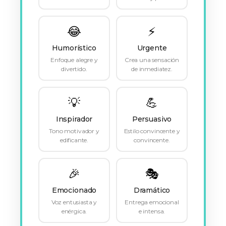
😂
⚡
Humorístico
Urgente
Enfoque alegre y
Crea una sensación
divertido.
de inmediatez.
💡
💪
Inspirador
Persuasivo
Tono motivador y
Estilo convincente y
edificante.
convincente.
🎉
🎭
Emocionado
Dramático
Voz entusiasta y
Entrega emocional
enérgica.
e intensa.