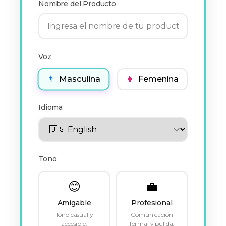
Nombre del Producto
Voz
👨
Masculina
👩
Femenina
Idioma
Tono
😊
💼
Amigable
Profesional
Tono casual y
Comunicación
accesible.
formal y pulida.