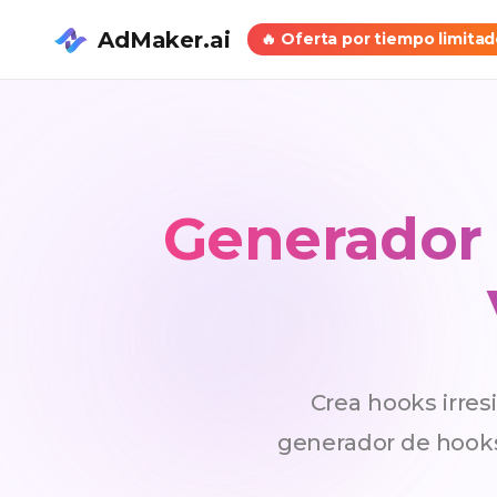
AdMaker.ai
🔥
Oferta por tiempo limita
Generador 
Crea hooks irres
generador de hooks 