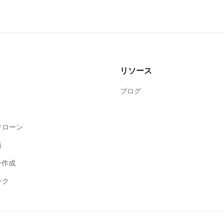
リソース
ブログ
クローン
画
ー作成
ンク