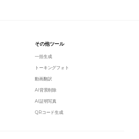
その他ツール
一括生成
トーキングフォト
動画翻訳
AI背景削除
AI証明写真
QRコード生成