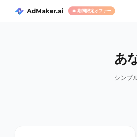
AdMaker.ai
🔥
期間限定オファー
あ
シンプ