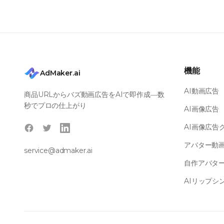
機能
AdMaker.ai
AI動画広告
商品URLからバズ動画広告をAIで即作成―数
秒でプロの仕上がり
AI画像広告
AI画像広告
Facebook
Twitter
LinkedIn
アバター動
service@admaker.ai
自作アバタ
AIリップシ