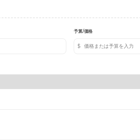
予算/価格
$