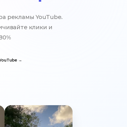
а рекламы YouTube.
ичивайте клики и
 80%
 YouTube
→