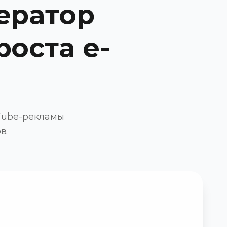
ератор
оста e-
Tube-рекламы
в.