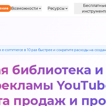
Бесплатны
Возможности
Ресурсы
ение
инструмент
в e-commerce в 10 раз быстрее и сократите расходы на созда
я библиотека и
рекламы YouTub
та продаж и пр