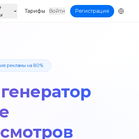
е
Тарифы
Войти
Регистрация
ы
ние рекламы на 80%
 генератор
e
осмотров