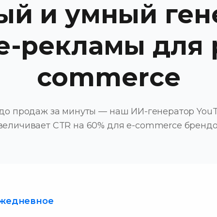
й и умный ген
e-рекламы для р
commerce
 до продаж за минуты — наш ИИ-генератор You
величивает CTR на 60% для e-commerce брендо
Ежедневное