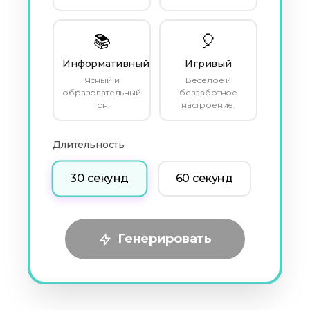
📚
🎈
Информативный
Игривый
Ясный и
Веселое и
образовательный
беззаботное
тон.
настроение.
Длительность
30 секунд
60 секунд
Генерировать