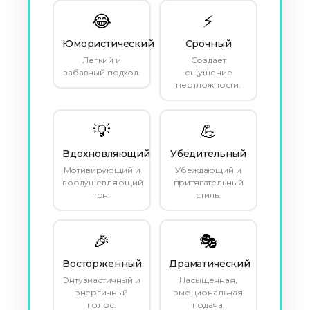
😂
⚡
Юмористический
Срочный
Легкий и
Создает
забавный подход.
ощущение
неотложности.
💡
💪
Вдохновляющий
Убедительный
Мотивирующий и
Убеждающий и
воодушевляющий
притягательный
тон.
стиль.
🎉
🎭
Восторженный
Драматический
Энтузиастичный и
Насыщенная,
энергичный
эмоциональная
голос.
подача.