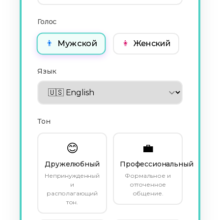
Голос
👨
Мужской
👩
Женский
Язык
Тон
😊
💼
Дружелюбный
Профессиональный
Непринужденный
Формальное и
и
отточенное
располагающий
общение.
тон.