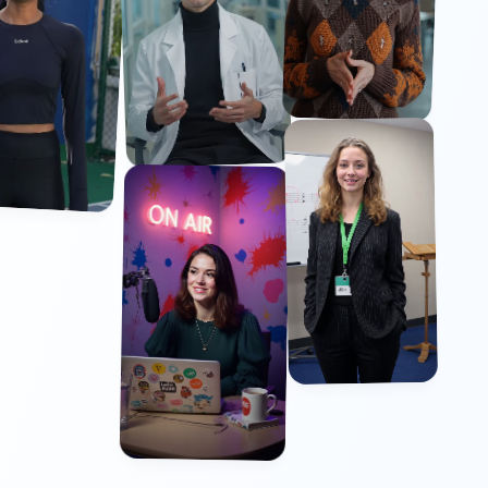
иальное
е к запуску
ячам маркетологов, уже
и ИИ-инструменты
популярный
й план
— лучшая цена!
238
/год
мьте $158
годовой план