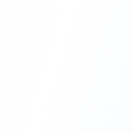
Месячн
90+ шаблонов цифровых
Скидк
рсонажи, видео-аватары с
$2
$39
Эконом
- Реалистичная
17+ входных и 100+
Попробоват
од видео с синхронизацией
рекламы
- 120+ готовых
🎁 Включены бону
а
- Отслеживание метрик на
✨
Удаление фона
нверсий в реальном
✨
Генератор QR-кодов
интеграция
- Facebook,
ram, LinkedIn Ads
🔒
Безопасная оплата