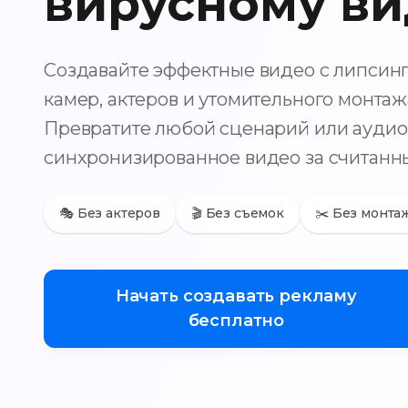
вирусному в
Ограниченное предло
Креативная ре
Создавайте эффектные видео с липсин
ИИ
камер, актеров и утомительного монтаж
Превратите любой сценарий или аудио 
Поддержка основных рекла
различных форматов
синхронизированное видео за считанн
●
Умная библиотека кре
миллионам эффективных р
🎭 Без актеров
🎬 Без съемок
✂️ Без монта
●
URL в видеорекламу
- 
видеорекламу одним кли
●
Видеореклама с ИИ
- Г
Начать создавать рекламу
с ИИ, генератор видео в 
бесплатно
создание рекламы
●
Изображения с ИИ
- Ге
изображений с ИИ, умно
изображений