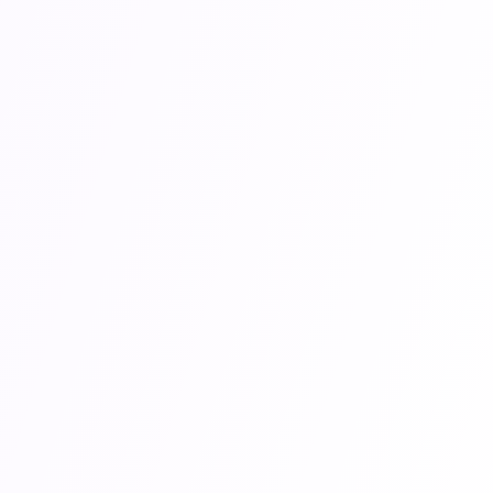
●
Цифровые аватары
- 2
людей, настраиваемые пе
ИИ
●
ИИ-синхронизация губ
синхронизация губ с ИИ, 
выходных языков
●
ИИ-переводчик
- Перев
движений губ.
●
Библиотека шаблонов 
шаблонов рекламы.
●
Продвинутая аналитик
базе ИИ, оптимизация ко
времени
●
Мультиплатформенная 
Google, TikTok Ads, Instag