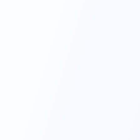
ый план
а 30%
7
/месяц
ьте $12
ь на месяц
сные инструменты:
Генератор фото на
✨
документы
Скоро появятся новые
✨
инструменты!
⚡
Мгновенный доступ