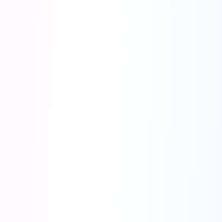
Поддержка основных рекламных платформ и различных
форматов
●
Умная библиотека креативов
- Доступ к миллионам
эффективных рекламных креативов.
●
URL в видеорекламу
- Преобразуйте любой URL в
видеорекламу одним кликом.
●
Видеореклама с ИИ
- Генератор продуктовых видео с ИИ,
генератор видео в стиле UGC, массовое создание рекламы
●
Изображения с ИИ
- Генерация продуктовых изображений с
ИИ, умное редактирование изображений
●
Цифровые аватары
- 290+ шаблонов цифровых людей,
настраиваемые персонажи, видео-аватары с ИИ
●
ИИ-синхронизация губ
- Реалистичная синхронизация губ с
ИИ, 17+ входных и 100+ выходных языков
●
ИИ-переводчик
- Перевод видео с синхронизацией
движений губ.