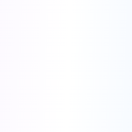
💰 Экономьте $158
🎯 Получить годовой план
Месячный план
Скидка 30%
$27
$39
/месяц
Экономьте $12
Попробовать на месяц
🎁 Включены бонусные инструменты:
Генератор фото на
✨
Удаление фона
✨
документы
Скоро появятся новые
✨
Генератор QR-кодов
✨
инструменты!
🔒
Безопасная оплата
⚡
Мгновенный доступ
Ограниченное предложение
23
:
59
:
58
Креативная реклама на базе ИИ