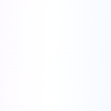
●
Библиотека шаблонов рекламы
- 120+ готовых шаблонов
рекламы.
●
Продвинутая аналитика
- Отслеживание метрик на базе
ИИ, оптимизация конверсий в реальном времени
●
Мультиплатформенная интеграция
- Facebook, Google,
TikTok Ads, Instagram, LinkedIn Ads