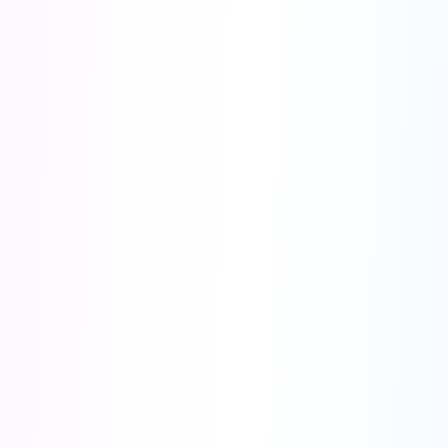
🚀 Специальное предложение к запуску
Присоединяйтесь к тысячам маркетологов, уже использующих
наши ИИ-инструменты
🔥 Самый популярный
Годовой план
Экономьте 40% — лучшая цена!
$238
$396
/год