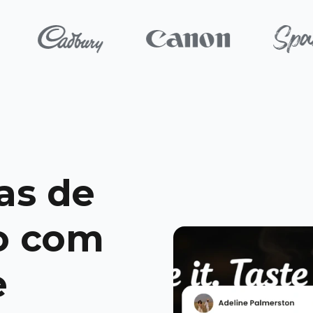
as de
o com
e