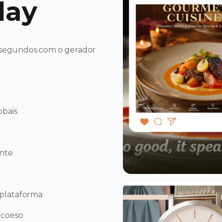
lay
0 segundos com o gerador
obais
ente
iplataforma
 coeso