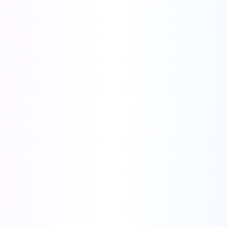
한정 기간 특별 혜택
23
:
59
:
57
AI 기반 광고 크리에이티브
주요 광고 플랫폼 및 다양한 광고 형식 지원
●
스마트 크리에이티브 라이브러리
- 수백만 개의 고성능 광고 크리에이티브
에 액세스하세요.
●
URL로 영상 광고 만들기
- 원하는 URL을 한 번의 클릭으로 영상 광고로 변
환하세요.
●
AI 영상 광고
- AI 상품 영상 생성기, UGC 스타일 영상 생성, 대량 광고 제작
●
AI 이미지 광고
- AI로 생성된 상품 이미지, AI 스마트 이미지 편집
●
디지털 아바타
- 290개 이상의 디지털 휴먼 템플릿, 맞춤형 캐릭터, AI 생성
아바타 영상
●
립싱크 AI
- AI 기반 리얼 립싱크, 17개+ 입력 언어, 100개+ 출력 언어 지원
●
AI 번역기
- 입 모양까지 맞춘 영상 번역
●
광고 템플릿 라이브러리
- 120개 이상의 즉시 사용 가능한 광고 템플릿
●
고급 분석
- AI 기반 지표 추적, 실시간 전환 최적화