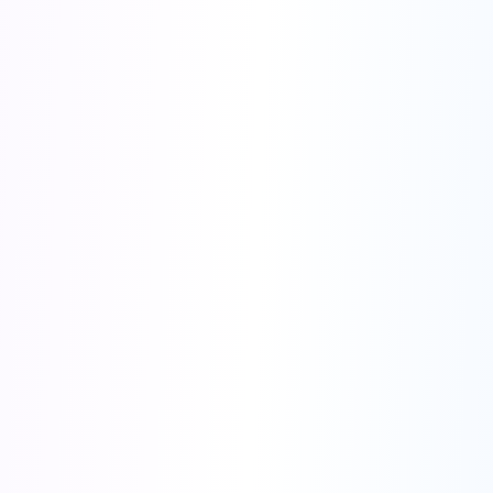
🔥 가장 인기
연간 플랜
40% 절약 - 최고의 가치!
$238
$396
/년
💰 $ 절약158
🎯 연간 플랜 받기
월간 플랜
30% 할인
$27
$39
/월
$ 절약12
월간 플랜 체험
🎁 보너스 도구 포함:
✨
배경 제거기
✨
증명사진 생성기
✨
QR 코드 생성기
✨
더 많은 도구가 곧 제공됩니다!
🔒
안전한 결제
⚡
즉시 액세스