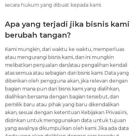
secara hukum yang dibuat kepada kami.
Apa yang terjadi jika bisnis kami
berubah tangan?
Kami mungkin, dari waktu ke waktu, memperluas
atau mengurangi bisnis kami, dan ini mungkin
melibatkan penjualan dan/atau pengalihan kendali
atas semua atau sebagian dari bisnis kami. Data yang
diberikan oleh pengguna akan, jika relevan dengan
bagian mana pun dari bisnis kami yang dialihkan,
dialihkan bersama dengan bagian tersebut, dan
pemilik baru atau pihak yang baru dikendalikan
akan, sesuai dengan ketentuan Kebijakan Privasi ini,
diizinkan untuk menggunakan data untuk tujuan
yang awalnya dikumpulkan oleh kami. Jika ada data