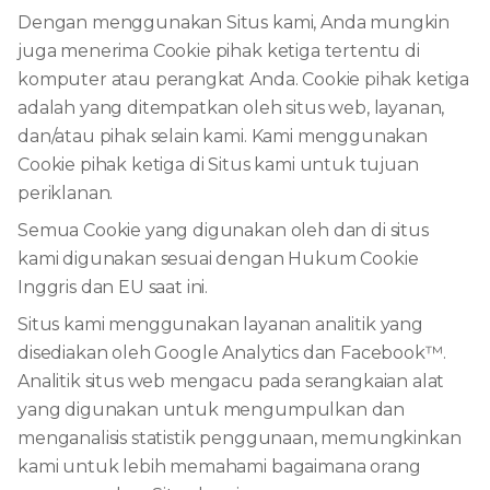
Dengan menggunakan Situs kami, Anda mungkin
juga menerima Cookie pihak ketiga tertentu di
komputer atau perangkat Anda. Cookie pihak ketiga
adalah yang ditempatkan oleh situs web, layanan,
dan/atau pihak selain kami. Kami menggunakan
Cookie pihak ketiga di Situs kami untuk tujuan
periklanan.
Semua Cookie yang digunakan oleh dan di situs
kami digunakan sesuai dengan Hukum Cookie
Inggris dan EU saat ini.
Situs kami menggunakan layanan analitik yang
disediakan oleh Google Analytics dan Facebook™.
Analitik situs web mengacu pada serangkaian alat
yang digunakan untuk mengumpulkan dan
menganalisis statistik penggunaan, memungkinkan
kami untuk lebih memahami bagaimana orang