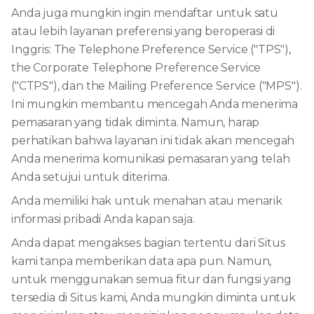
Anda juga mungkin ingin mendaftar untuk satu
atau lebih layanan preferensi yang beroperasi di
Inggris: The Telephone Preference Service ("TPS"),
the Corporate Telephone Preference Service
("CTPS"), dan the Mailing Preference Service ("MPS").
Ini mungkin membantu mencegah Anda menerima
pemasaran yang tidak diminta. Namun, harap
perhatikan bahwa layanan ini tidak akan mencegah
Anda menerima komunikasi pemasaran yang telah
Anda setujui untuk diterima.
Anda memiliki hak untuk menahan atau menarik
informasi pribadi Anda kapan saja.
Anda dapat mengakses bagian tertentu dari Situs
kami tanpa memberikan data apa pun. Namun,
untuk menggunakan semua fitur dan fungsi yang
tersedia di Situs kami, Anda mungkin diminta untuk