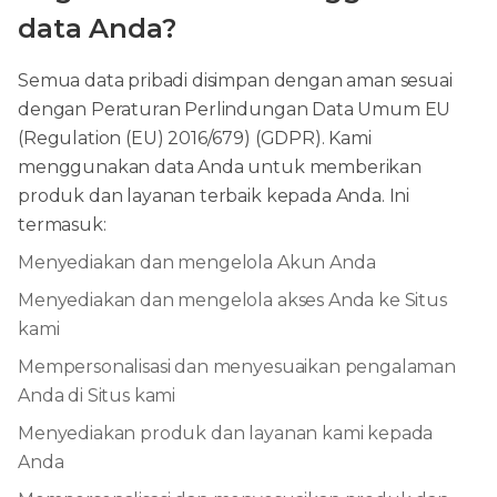
data Anda?
Semua data pribadi disimpan dengan aman sesuai
dengan Peraturan Perlindungan Data Umum EU
(Regulation (EU) 2016/679) (GDPR). Kami
menggunakan data Anda untuk memberikan
produk dan layanan terbaik kepada Anda. Ini
termasuk:
Menyediakan dan mengelola Akun Anda
Menyediakan dan mengelola akses Anda ke Situs
kami
Mempersonalisasi dan menyesuaikan pengalaman
Anda di Situs kami
Menyediakan produk dan layanan kami kepada
Anda