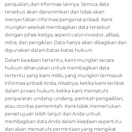
penjualan, dan informasi lainnya. Semua data
tersebut akan dianonimkan dan tidak akan
menyertakan informasi pengenal pribadi. Kami
mungkin sesekali membagikan data tersebut
dengan pihak ketiga, seperti calon investor, afiliasi,
mitra, dan pengiklan. Data hanya akan dibagikan dan
digunakan dalam batas-batas hukum.
Dalam keadaan tertentu, kami mungkin secara
hukum diharuskan untuk membagikan data
tertentu yang kami miliki, yang mungkin termasuk
informasi pribadi Anda, misalnya, ketika kami terlibat
dalam proses hukum, ketika kami mematuhi
persyaratan undang-undang, perintah pengadilan,
atau otoritas pemerintah. Kami tidak memerlukan
persetujuan lebih lanjut dari Anda untuk
membagikan data Anda dalam keadaan seperti itu
dan akan mematuhi permintaan yang mengikat