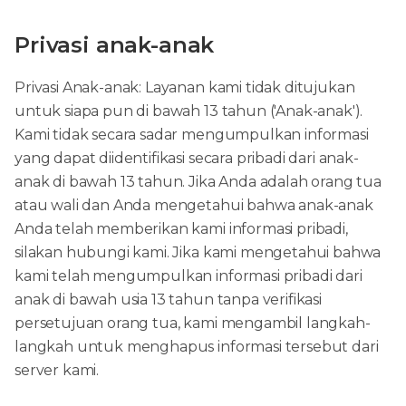
Privasi anak-anak
Privasi Anak-anak: Layanan kami tidak ditujukan
untuk siapa pun di bawah 13 tahun ('Anak-anak').
Kami tidak secara sadar mengumpulkan informasi
yang dapat diidentifikasi secara pribadi dari anak-
anak di bawah 13 tahun. Jika Anda adalah orang tua
atau wali dan Anda mengetahui bahwa anak-anak
Anda telah memberikan kami informasi pribadi,
silakan hubungi kami. Jika kami mengetahui bahwa
kami telah mengumpulkan informasi pribadi dari
anak di bawah usia 13 tahun tanpa verifikasi
persetujuan orang tua, kami mengambil langkah-
langkah untuk menghapus informasi tersebut dari
server kami.