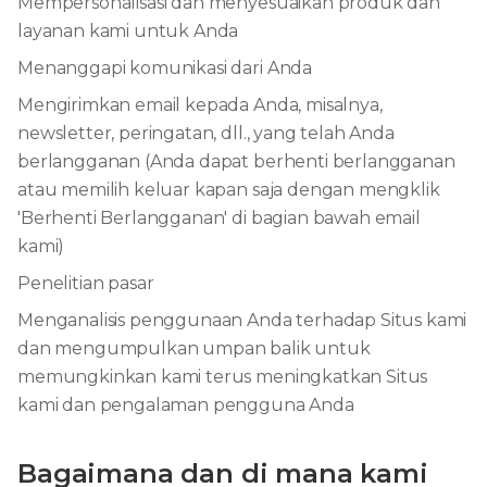
Mempersonalisasi dan menyesuaikan produk dan
layanan kami untuk Anda
Menanggapi komunikasi dari Anda
Mengirimkan email kepada Anda, misalnya,
newsletter, peringatan, dll., yang telah Anda
berlangganan (Anda dapat berhenti berlangganan
atau memilih keluar kapan saja dengan mengklik
'Berhenti Berlangganan' di bagian bawah email
kami)
Penelitian pasar
Menganalisis penggunaan Anda terhadap Situs kami
dan mengumpulkan umpan balik untuk
memungkinkan kami terus meningkatkan Situs
kami dan pengalaman pengguna Anda
Bagaimana dan di mana kami