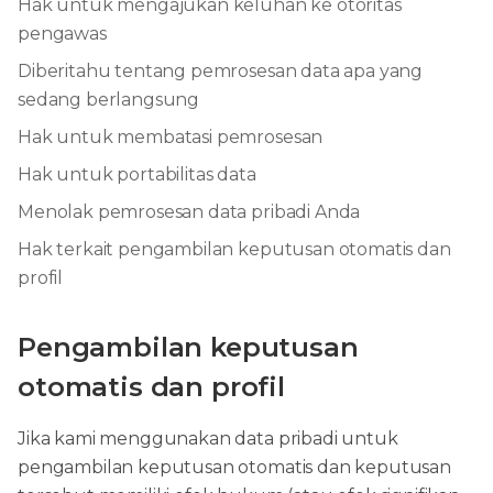
Hak untuk mengajukan keluhan ke otoritas
pengawas
Diberitahu tentang pemrosesan data apa yang
sedang berlangsung
Hak untuk membatasi pemrosesan
Hak untuk portabilitas data
Menolak pemrosesan data pribadi Anda
Hak terkait pengambilan keputusan otomatis dan
profil
Pengambilan keputusan
otomatis dan profil
Jika kami menggunakan data pribadi untuk
pengambilan keputusan otomatis dan keputusan