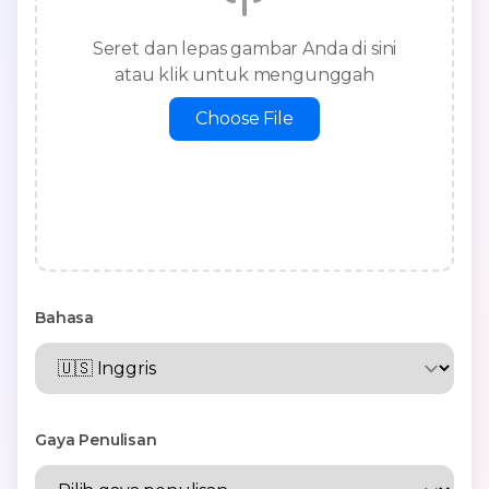
Seret dan lepas gambar Anda di sini
atau klik untuk mengunggah
Choose File
Bahasa
Gaya Penulisan