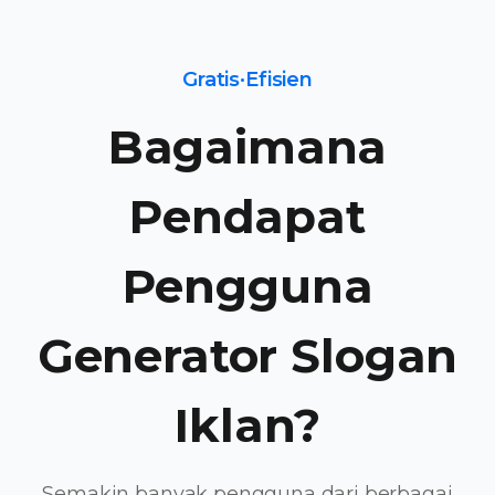
Gratis·Efisien
Bagaimana
Pendapat
Pengguna
Generator Slogan
Iklan?
Semakin banyak pengguna dari berbagai