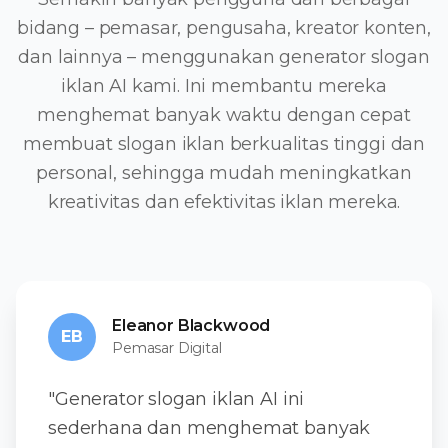
bidang – pemasar, pengusaha, kreator konten,
dan lainnya – menggunakan generator slogan
iklan AI kami. Ini membantu mereka
menghemat banyak waktu dengan cepat
membuat slogan iklan berkualitas tinggi dan
personal, sehingga mudah meningkatkan
kreativitas dan efektivitas iklan mereka.
Eleanor Blackwood
EB
Pemasar Digital
"Generator slogan iklan AI ini
sederhana dan menghemat banyak