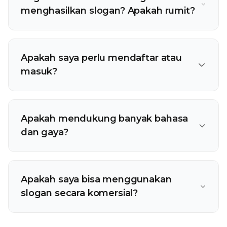
menghasilkan slogan? Apakah rumit?
Apakah saya perlu mendaftar atau
masuk?
Apakah mendukung banyak bahasa
dan gaya?
Apakah saya bisa menggunakan
slogan secara komersial?