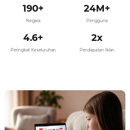
190+
24M+
Negara
Pengguna
4.6+
2x
Peringkat Keseluruhan
Pendapatan Iklan