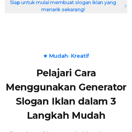
Siap untuk mulai membuat slogan iklan yang
menarik sekarang!
Mudah· Kreatif
Pelajari Cara
Menggunakan Generator
Slogan Iklan dalam 3
Langkah Mudah