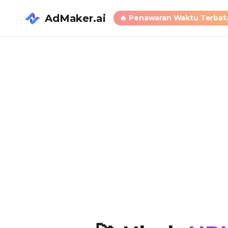
AdMaker.ai
🔥
Penawaran Waktu Terbat