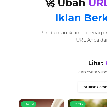
🚀 Ubah
UR
Iklan Berk
Pembuatan iklan bertenaga 
URL Anda dan
Lihat
Iklan nyata yan
🖼️ Iklan Gam
91% CTR
96% CTR