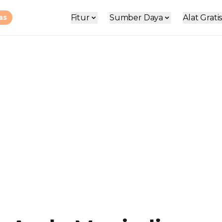
Fitur
Sumber Daya
Alat Grati
as