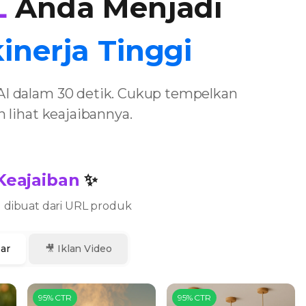
L
Anda Menjadi
inerja Tinggi
AI dalam 30 detik. Cukup tempelkan
 lihat keajaibannya.
Keajaiban
✨
g dibuat dari URL produk
bar
🎥 Iklan Video
95% CTR
95% CTR