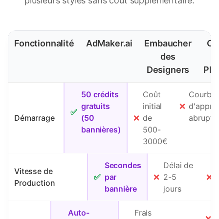
plusieurs styles sans coût supplémentaire.
Fonctionnalité
AdMaker.ai
Embaucher
Ou
des
(
Designers
Pho
50 crédits
Coût
Courbe
gratuits
initial
❌
d'appre
✅
Démarrage
(50
❌
de
abrupte
bannières)
500-
3000€
Secondes
Délai de
Vitesse de
✅
par
❌
2-5
❌
Production
bannière
jours
Auto-
Frais
❌