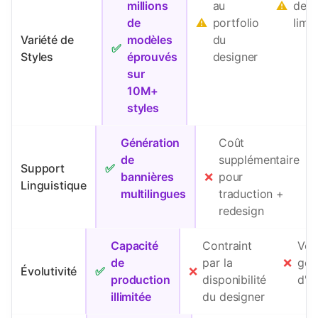
millions
au
⚠️
de m
de
⚠️
portfolio
limit
Variété de
modèles
du
✅
Styles
éprouvés
designer
sur
10M+
styles
Génération
Coût
de
supplémentaire
Support
✅
bannières
❌
pour
Linguistique
multilingues
traduction +
redesign
Capacité
Contraint
Vot
de
par la
❌
gou
Évolutivité
✅
❌
production
disponibilité
d'é
illimitée
du designer