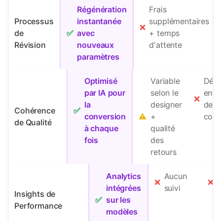
Régénération
Frais
Processus
instantanée
supplémentaires
❌
de
✅
avec
+ temps
Révision
nouveaux
d'attente
paramètres
Optimisé
Variable
Dép
par IA pour
selon le
enti
❌
la
designer
de v
Cohérence
✅
conversion
⚠️
+
com
de Qualité
à chaque
qualité
fois
des
retours
Analytics
Aucun
❌
❌
intégrées
suivi
s
Insights de
✅
sur les
Performance
modèles