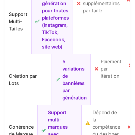
génération
❌
supplémentaires
pour toutes
par taille
Support
plateformes
Multi-
✅
(Instagram,
Tailles
TikTok,
Facebook,
site web)
5
Paiement
❌
variations
❌
par
Création par
de
itération
✅
Lots
bannières
par
génération
Support
Dépend de
multi-
la
⚠️
Cohérence
marques
compétence
❌
✅
de Marque
avec
du designer