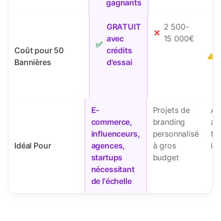
gagnants
GRATUIT
2 500-
❌
avec
15 000€
✅
Coût pour 50
crédits
⚠️
Bannières
d'essai
E-
Projets de
Am
commerce,
branding
av
influenceurs,
personnalisé
te
Idéal Pour
agences,
à gros
ill
startups
budget
nécessitant
de l'échelle