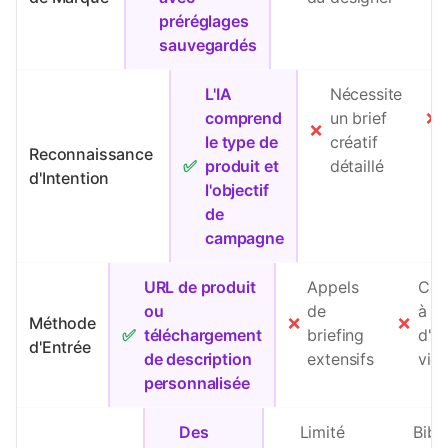
préréglages
sauvegardés
L'IA
Nécessite
comprend
un brief
❌
❌
le type de
créatif
Reconnaissance
✅
produit et
détaillé
d'Intention
l'objectif
de
campagne
URL de produit
Appels
Com
ou
de
à pa
Méthode
❌
❌
✅
téléchargement
briefing
d'un
d'Entrée
de description
extensifs
vie
personnalisée
Des
Limité
Bibl