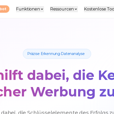
Funktionen
Ressourcen
Kostenlose Too
ebot
Präzise Erkennung·Datenanalyse
hilft dabei, die 
icher Werbung zu
n dabei, die Schlüsselelemente des Erfolgs zu