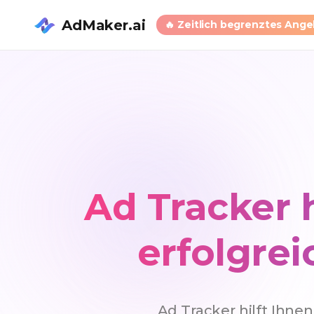
AdMaker.ai
🔥
Zeitlich begrenztes Ang
Ad Tracker 
erfolgre
Ad Tracker hilft Ihne