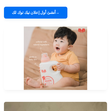
أنشئ أول إعلان تيك توك لك→