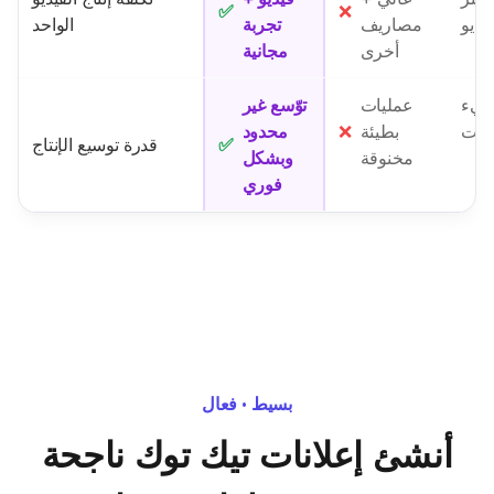
✅
❌
فيديو
مصاريف
تجربة
الواحد
أخرى
مجانية
بطيء
عمليات
توّسع غير
ثابت
بطيئة
❌
محدود
✅
قدرة توسيع الإنتاج
مخنوقة
وبشكل
فوري
بسيط • فعال
أنشئ إعلانات تيك توك ناجحة