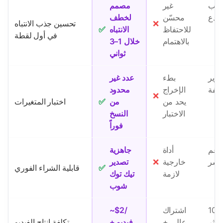
حسب
غير
مصمم
مبدع
محسّن
لخطف
❌
تحسين جذب الانتباه
للاحتفاظ
الانتباه
✅
في أول لقطة
بالاهتمام
خلال 1–3
ثواني
صوير
بطء
عدد غير
لفة
الإخراج
محدود
❌
يحد من
من
✅
اختبار المتغيرات
الاختبار
النسخ
فوراً
 دعم
أداة
جاهزية
اشر
خارجية
❌
تصدير
✅
قابلية الشراء الفوري
لازمة
تيك توك
شوب
100
اشتراك
~$2/
 أكثر
عالي +
فيديو +
تكلفة إنتاج الفيديو