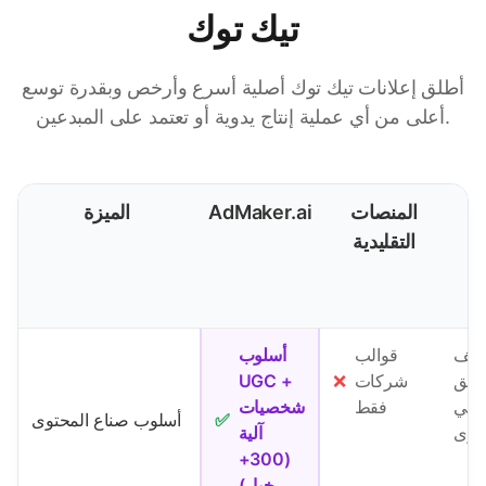
تيك توك
أطلق إعلانات تيك توك أصلية أسرع وأرخص وبقدرة توسع
أعلى من أي عملية إنتاج يدوية أو تعتمد على المبدعين.
ف
المنصات
AdMaker.ai
الميزة
ي
التقليدية
ى
ظيف
قوالب
أسلوب
سيق
شركات
❌
UGC +
شئي
فقط
شخصيات
✅
أسلوب صناع المحتوى
توى
آلية
(300+
خيار)