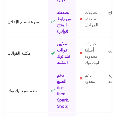
إنتاج
تعديلات
بضغطة
متعددة
❌
من رابط
✅
سرعة صنع الإعلان
المراحل
المنتج
(ثواني)
الب؛
خيارات
ملايين
دوي
أصلية
قوالب
❌
✅
مكتبة القوالب
محدودة
تيك توك
لتيك توك
المثبتة
دوية
دعم
دعم
❌
ازمة
محدود
الصيغ
(In-
✅
دعم صيغ تيك توك
feed,
Spark,
Shop)