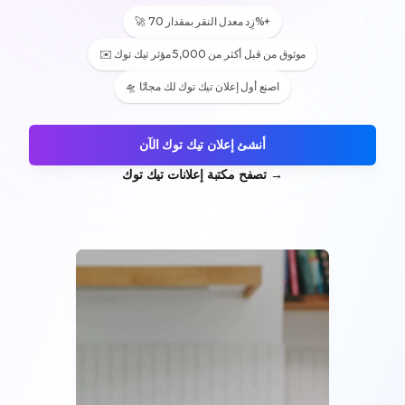
🚀 زِد معدل النقر بمقدار 70%+
✉️ موثوق من قبل أكثر من 5,000 مؤثر تيك توك
🛸 اصنع أول إعلان تيك توك لك مجانًا
أنشئ إعلان تيك توك الآن
→
تصفح مكتبة إعلانات تيك توك