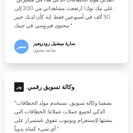
على تيك توك! ارتفعت مشاهداتي من 200 إلى
50 ألف في أسبوعين فقط. إنه كأن لديك خبير
محتوى فيروسي في جيبك."
سارة ميشيل رودريغيز
سمر
صانعة محتوى
وكالة تسويق رقمي
وتر
"بصفتنا وكالة تسويق، نستخدم مولد الخطافات
الذكي لجميع حملات عملائنا. الخطافات التي
ينشئها لإنستغرام ويوتيوب تتفوق باستمرار على
أي شيء كتبناه يدوياً."