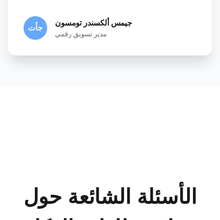
جيمس ألكسندر تومسون
جأت
مدير تسويق رقمي
الأسئلة الشائعة حول