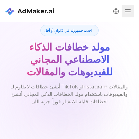
AdMaker.ai
Men
اجذب جمهورك في 3 ثوانٍ أو أقل
مولد خطافات الذكاء
الاصطناعي المجاني
للفيديوهات والمقالات
أنشئ خطافات لا تقاوم لـ TikTok وInstagram والمقالات
والفيديوهات باستخدام مولد الخطافات الذكي المجاني. أنشئ
خطافات قابلة للانتشار فوراً. جربه الآن!