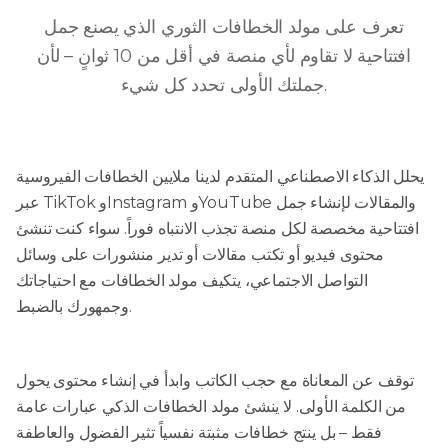
تعرف على مولد الخطافات الثوري الذي يصنع جمل
افتتاحية لا تقاوم لأي منصة في أقل من 10 ثوانٍ – لأن
جملتك الأولى تحدد كل شيء.
يحلل الذكاء الاصطناعي المتقدم لدينا ملايين الخطافات الفيروسية
عبر TikTok وInstagram وYouTube والمقالات لإنشاء جمل
افتتاحية مخصصة لكل منصة تجذب الانتباه فوراً. سواء كنت تنشئ
محتوى فيديو أو تكتب مقالات أو تدير منشورات على وسائل
التواصل الاجتماعي، يتكيف مولد الخطافات مع احتياجاتك
وجمهورك بالضبط.
توقف عن المعاناة مع حجب الكاتب وابدأ في إنشاء محتوى يحول
من الكلمة الأولى. لا ينشئ مولد الخطافات الذكي عبارات عامة
فقط – بل ينتج خطافات مثبتة نفسياً تثير الفضول والعاطفة