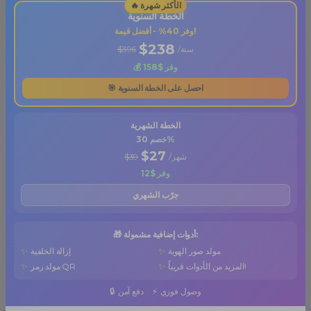
الخطة السنوية
وفر 40% - أفضل قيمة!
$238
/سنة
$396
💰 وفر $158
🎯 احصل على الخطة السنوية
الخطة الشهرية
خصم 30%
$27
/شهر
$39
وفر $12
جرّب الشهري
🎁 أدوات إضافية مشمولة:
مولد صور الهوية
✨
إزالة الخلفية
✨
المزيد من الأدوات قريباً!
✨
مولد رمز QR
✨
وصول فوري
⚡
دفع آمن
🔒