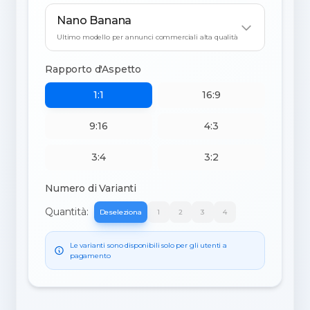
Nano Banana
Ultimo modello per annunci commerciali alta qualità
Rapporto d'Aspetto
1:1
16:9
9:16
4:3
3:4
3:2
Numero di Varianti
Quantità:
Deseleziona
1
2
3
4
Le varianti sono disponibili solo per gli utenti a
pagamento