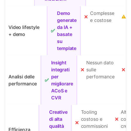
Demo
Complesse
❌
⚠️
generate
e costose
g
Video lifestyle
da IA +
✅
+ demo
basate
su
template
Insight
Nessun dato
R
integrati
❌
sulle
❌
s
Analisi delle
per
performance
s
✅
performance
migliorare
ACoS e
CVR
Creative
Tooling
Alte
di alta
costoso e
❌
comm
❌
qualità
commissioni
crea
Efficienza