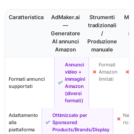
Caratteristica
AdMaker.ai
Strumenti
Mar
—
tradizionali
Generatore
/
ri
AI annunci
Produzione
c
Amazon
manuale
Annunci
Formati
video +
❌
Amazon
❌
d
Formati annunci
immagini
limitati
c
✅
supportati
Amazon
(diversi
formati)
Adattamento
Ottimizzato per
Nece
❌
alla
✅
Sponsored
rico
piattaforma
Products/Brands/Display