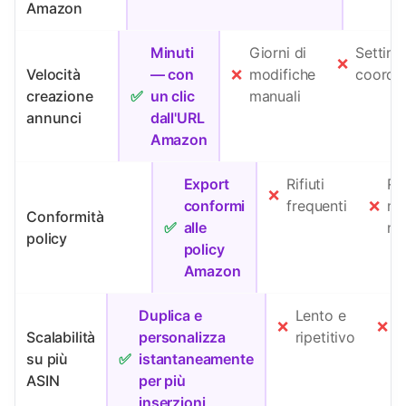
Amazon
Minuti
Giorni di
Settima
❌
Velocità
— con
❌
modifiche
coordi
creazione
✅
un clic
manuali
annunci
dall'URL
Amazon
Export
Rifiuti
Re
❌
conformi
frequenti
❌
ma
Conformità
✅
alle
ne
policy
policy
Amazon
Duplica e
Lento e
R
❌
❌
Scalabilità
personalizza
ripetitivo
i
su più
✅
istantaneamente
ASIN
per più
inserzioni